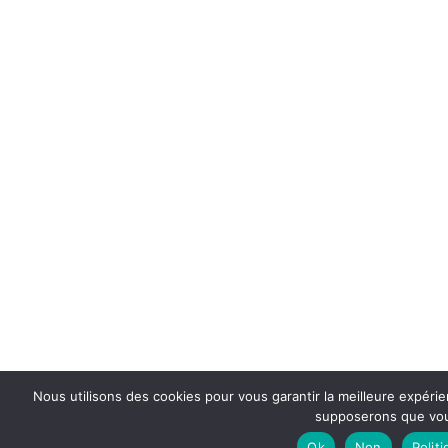
Nous utilisons des cookies pour vous garantir la meilleure expérien
supposerons que vous
Ok
Non
Polit