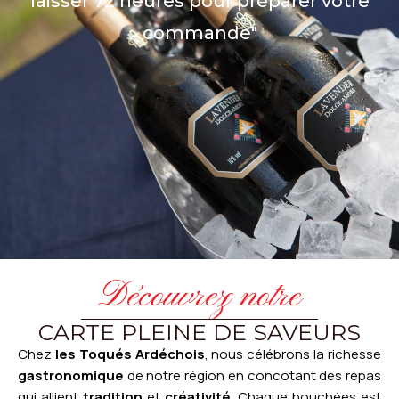
laisser 72 heures pour préparer votre
commande"
Découvrez notre
CARTE PLEINE DE SAVEURS
Chez
les Toqués Ardéchois
, nous célébrons la richesse
gastronomique
de notre région en concotant des repas
qui allient
tradition
et
créativité
. Chaque bouchées est